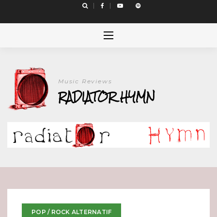
Skip
to
content
Music Reviews
RADIATOR HYMN
POP / ROCK ALTERNATIF