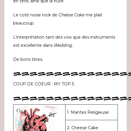
en tête, ainsi que la flute.
Le coté noise rock de
Cheese Cake
me plait
beaucoup.
L’interprétation tant des voix que des instruments
est excellente dans
Wedding.
De bons titres.
==============
COUP DE COEUR : MY TOP 5
==============
1. Mantes Religieuse
2. Cheese Cake