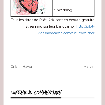
3. Wedding
Tous les titres de Pilöt Kidz sont en écoute gratuite
streaming sur leur bandcamp :
http://pilot-
kidz.bandcamp.com/album/m-ther
Navigation
Girls In Hawaii
Marvin
de
l’article
LAISSER UN COMMENTAIRE