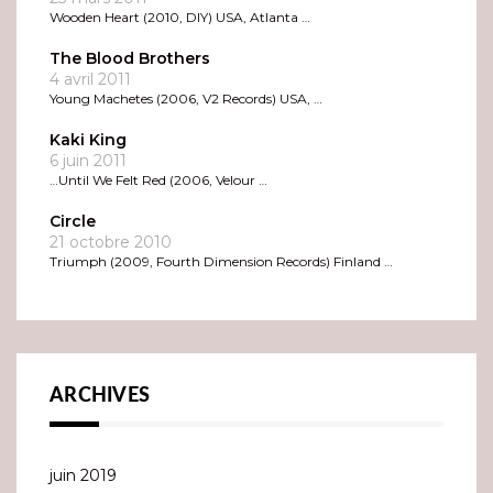
Wooden Heart (2010, DIY) USA, Atlanta …
The Blood Brothers
4 avril 2011
Young Machetes (2006, V2 Records) USA, …
Kaki King
6 juin 2011
…Until We Felt Red (2006, Velour …
Circle
21 octobre 2010
Triumph (2009, Fourth Dimension Records) Finland …
ARCHIVES
juin 2019