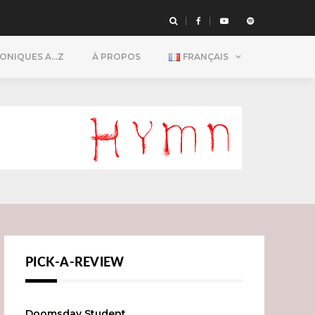
RONIQUES A…Z
À PROPOS
FRANÇAIS
PICK-A-REVIEW
Doomsday Student