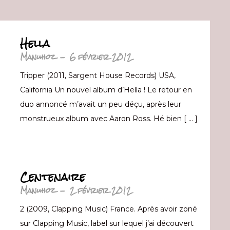
Hella
Manuhoz
-
6 février 2012
Tripper (2011, Sargent House Records) USA,
California Un nouvel album d’Hella ! Le retour en
duo annoncé m’avait un peu déçu, après leur
monstrueux album avec Aaron Ross. Hé bien [ … ]
Centenaire
Manuhoz
-
2 février 2012
2 (2009, Clapping Music) France. Après avoir zoné
sur Clapping Music, label sur lequel j’ai découvert