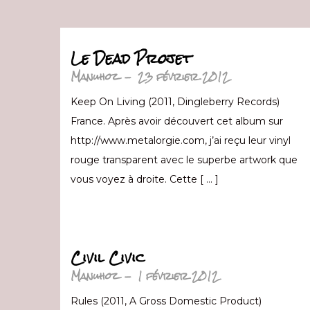
Le Dead Projet
Manuhoz
-
23 février 2012
Keep On Living (2011, Dingleberry Records)
France. Après avoir découvert cet album sur
http://www.metalorgie.com, j’ai reçu leur vinyl
rouge transparent avec le superbe artwork que
vous voyez à droite. Cette [ … ]
Civil Civic
Manuhoz
-
1 février 2012
Rules (2011, A Gross Domestic Product)