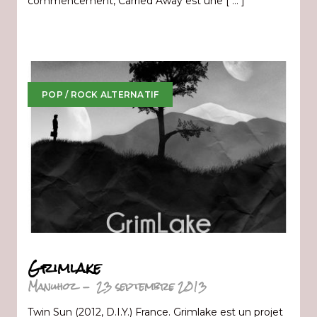
commencement, Carried Away est une [ … ]
POP / ROCK ALTERNATIF
Grimlake
Manuhoz
-
23 septembre 2013
Twin Sun (2012, D.I.Y.) France. Grimlake est un projet