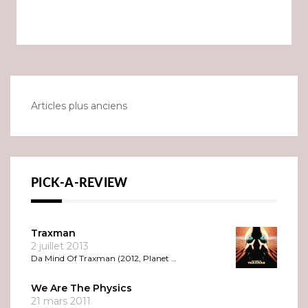
Navigation
Articles plus anciens
des
articles
PICK-A-REVIEW
Traxman
2 juillet 2013
Da Mind Of Traxman (2012, Planet …
We Are The Physics
21 mars 2011