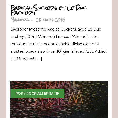
Radical Suckers et Le Duc
Factory
Manuhoz
-
28 mars 2015
L’Aéronef Présente Radical Suckers, avec Le Duc
Factory(2014, L’Aéronef) France. L’Aéronef, salle
musique actuelle incontournable lilloise aide des
artistes locaux à sortir un 10″ génial avec Attic Addict
et R3myboy! [ … ]
POP / ROCK ALTERNATIF