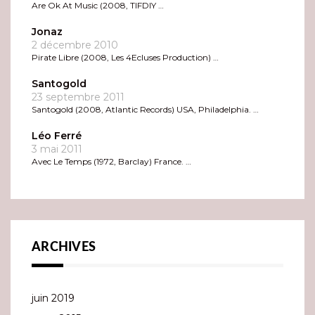
Are Ok At Music (2008, TIFDIY …
Jonaz
2 décembre 2010
Pirate Libre (2008, Les 4Ecluses Production) …
Santogold
23 septembre 2011
Santogold (2008, Atlantic Records) USA, Philadelphia. …
Léo Ferré
3 mai 2011
Avec Le Temps (1972, Barclay) France. …
ARCHIVES
juin 2019