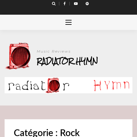
Skip
to
content
Music Reviews
RADIATOR HYMN
Catégorie : Rock