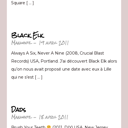
Square [ … ]
Black Elk
Manuhoz
-
19 avril 2011
Always A Six, Never A Nine (2008, Crucial Blast
Records) USA, Portland. J’ai découvert Black Elk alors
qu’on nous avait proposé une date avec eux à Lille
qui ne s’est [ … ]
Dads
Manuhoz
-
18 avril 2011
Brush Your Teeth
(2011, DIY) USA, New Jersey.