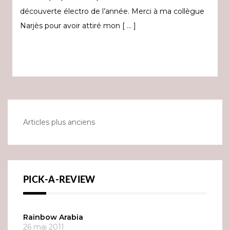
découverte électro de l’année. Merci à ma collègue
Narjès pour avoir attiré mon [ … ]
Navigation
Articles plus anciens
des
articles
PICK-A-REVIEW
Rainbow Arabia
26 mai 2011