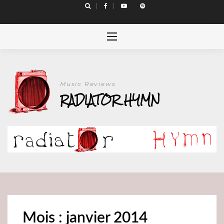
Skip
to
content
Music Reviews
RADIATOR HYMN
Mois : janvier 2014