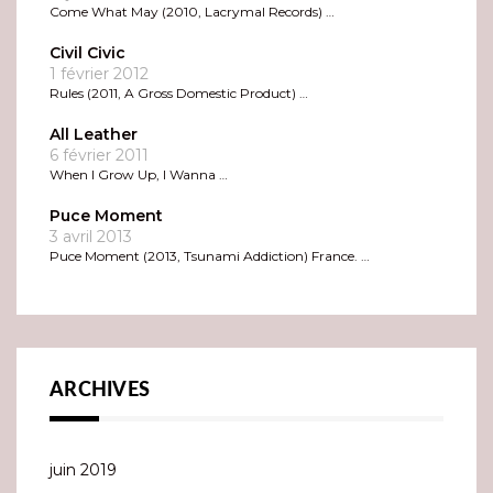
Come What May (2010, Lacrymal Records) …
Civil Civic
1 février 2012
Rules (2011, A Gross Domestic Product) …
All Leather
6 février 2011
When I Grow Up, I Wanna …
Puce Moment
3 avril 2013
Puce Moment (2013, Tsunami Addiction) France. …
ARCHIVES
juin 2019