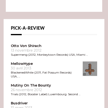
PICK-A-REVIEW
Otto Von Shirach
13 novembre 2012
Supermeng (2012, Monkeytown Records) USA, Miami …
MellowHype
30 avril 2013
BlackenedWhite (2011, Fat Possum Records)
USA, …
Mutiny On The Bounty
26 novembre 2012
Trials (2012, Booster Label) Luxembourg. Second …
Busdriver
31 mars 2013