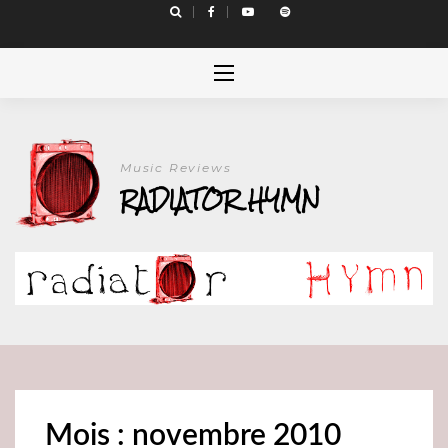
Skip
to
content
Music Reviews
RADIATOR HYMN
Mois : novembre 2010