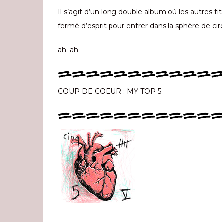
Il s’agit d’un long double album où les autres tit
fermé d’esprit pour entrer dans la sphère de circ
ah. ah.
===========
COUP DE COEUR : MY TOP 5
===========