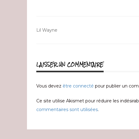
Navigation
Lil Wayne
de
l’article
LAISSER UN COMMENTAIRE
Vous devez
être connecté
pour publier un com
Ce site utilise Akismet pour réduire les indésirab
commentaires sont utilisées
.