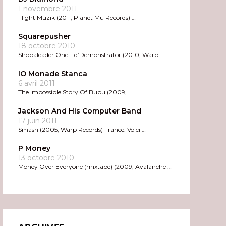
1 novembre 2011
Flight Muzik (2011, Planet Mu Records) …
Squarepusher
18 octobre 2010
Shobaleader One – d’Demonstrator (2010, Warp …
IO Monade Stanca
6 avril 2011
The Impossible Story Of Bubu (2009, …
Jackson And His Computer Band
17 juin 2011
Smash (2005, Warp Records) France. Voici …
P Money
13 octobre 2010
Money Over Everyone (mixtape) (2009, Avalanche …