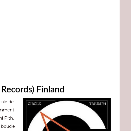
 Records) Finland
cale de
comment
i Filth,
n boucle