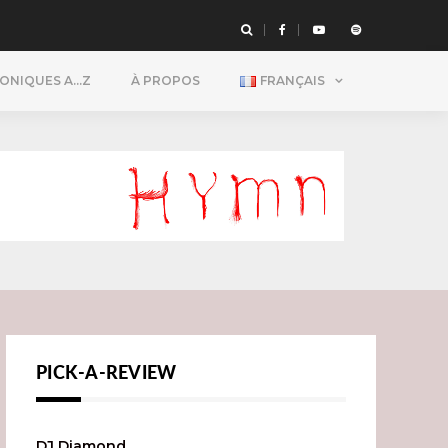
RONIQUES A…Z
À PROPOS
FRANÇAIS
PICK-A-REVIEW
DJ Diamond