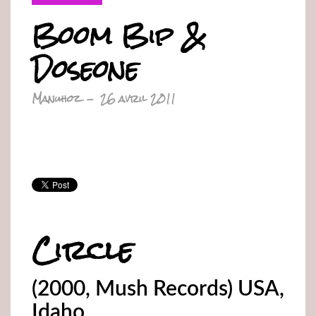
Boom Bip &
Doseone
Manuhoz
-
26 avril 2011
Circle
(2000, Mush Records) USA,
Idaho.