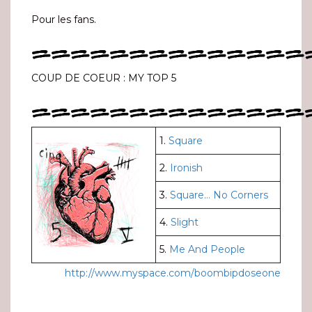
Pour les fans.
==============
COUP DE COEUR : MY TOP 5
==============
1.
Square
2.
Ironish
3.
Square… No Corners
4.
Slight
5.
Me And People
http://www.myspace.com/boombipdoseone