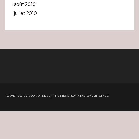
août 2010
juillet 2010
POWERED BY WORDPRESS
|
THEME:
GREATMAG
BY ATHEMES.