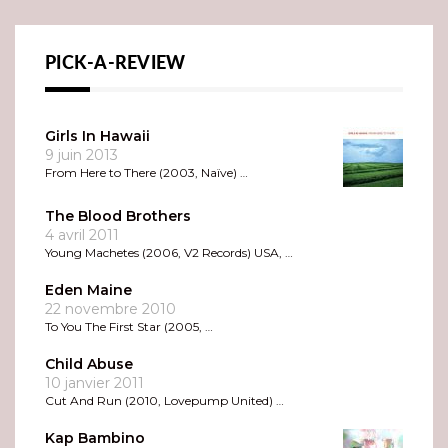
PICK-A-REVIEW
Girls In Hawaii
9 juin 2013
From Here to There (2003, Naïve) …
The Blood Brothers
4 avril 2011
Young Machetes (2006, V2 Records) USA, …
Eden Maine
22 novembre 2010
To You The First Star (2005, …
Child Abuse
10 janvier 2011
Cut And Run (2010, Lovepump United) …
Kap Bambino