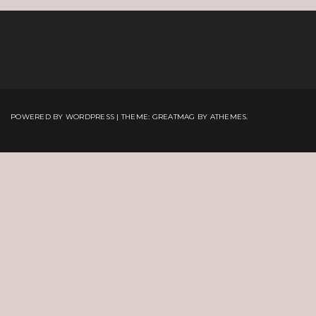
POWERED BY WORDPRESS
|
THEME:
GREATMAG
BY ATHEMES.