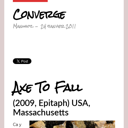
Converge
Manuhoz
-
24 janvier 2011
Axe To Fall
(2009, Epitaph) USA,
Massachusetts
Ca y