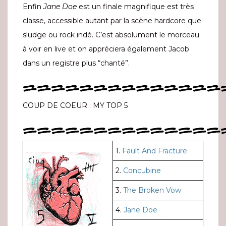
Enfin
Jane Doe
est un finale magnifique est très
classe, accessible autant par la scène hardcore que
sludge ou rock indé. C’est absolument le morceau
à voir en live et on appréciera également Jacob
dans un registre plus “chanté”.
==============
COUP DE COEUR : MY TOP 5
==============
1.
Fault And Fracture
2.
Concubine
3.
The Broken Vow
4.
Jane Doe