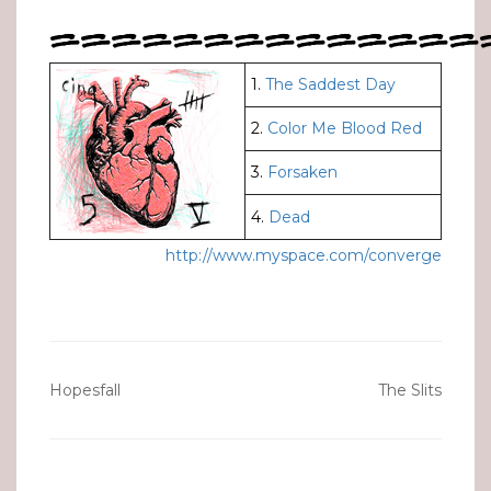
==============
1.
The Saddest Day
2.
Color Me Blood Red
3.
Forsaken
4.
Dead
http://www.myspace.com/converge
Navigation
Hopesfall
The Slits
de
l’article