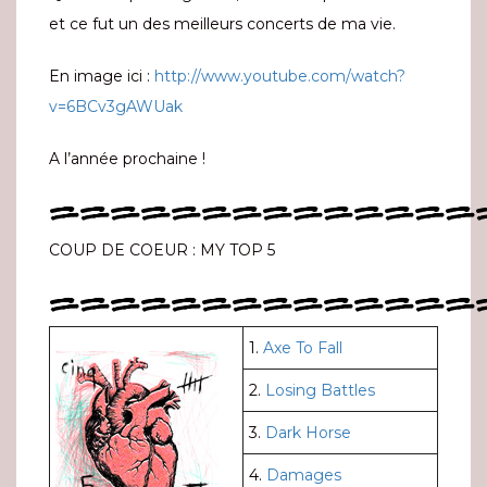
et ce fut un des meilleurs concerts de ma vie.
En image ici :
http://www.youtube.com/watch?
v=6BCv3gAWUak
A l’année prochaine !
==============
COUP DE COEUR : MY TOP 5
==============
1.
Axe To Fall
2.
Losing Battles
3.
Dark Horse
4.
Damages