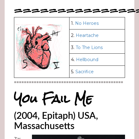
==============
1.
No Heroes
2.
Heartache
3.
To The Lions
4.
Hellbound
5.
Sacrifice
============================================
You Fail Me
(2004, Epitaph) USA,
Massachusetts