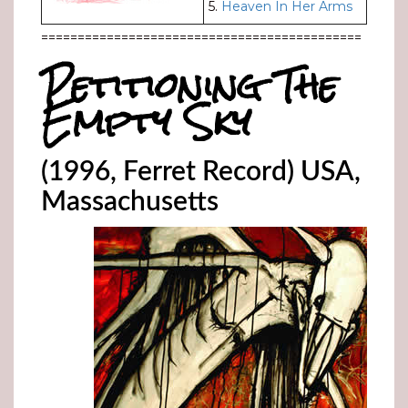
5.
Heaven In Her Arms
============================================
Petitioning The
Empty Sky
(1996, Ferret Record) USA,
Massachusetts