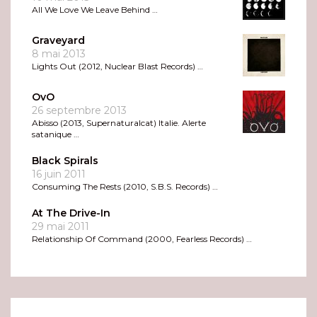
All We Love We Leave Behind …
Graveyard
8 mai 2013
Lights Out (2012, Nuclear Blast Records) …
OvO
26 septembre 2013
Abisso (2013, Supernaturalcat) Italie. Alerte
satanique …
Black Spirals
16 juin 2011
Consuming The Rests (2010, S.B.S. Records) …
At The Drive-In
29 mai 2011
Relationship Of Command (2000, Fearless Records) …