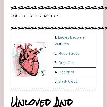
==============
COUP DE COEUR : MY TOP 5
==============
1.
Eagles Become
Vultures
2.
Hope Street
3.
Drop Out
4.
Heartless
5.
Black Cloud
============================================
Unloved And