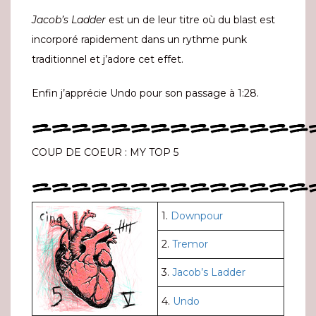
Jacob’s Ladder
est un de leur titre où du blast est
incorporé rapidement dans un rythme punk
traditionnel et j’adore cet effet.
Enfin j’apprécie Undo pour son passage à 1:28.
==============
COUP DE COEUR : MY TOP 5
==============
1.
Downpour
2.
Tremor
3.
Jacob’s Ladder
4.
Undo