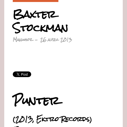
Baxter
Stockman
Manuhoz
-
26 avril 2013
Punter
(2013
, Ektro Records)