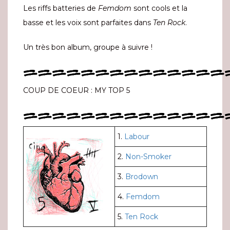
Les riffs batteries de
Femdom
sont cools et la
basse et les voix sont parfaites dans
Ten Rock
.
Un très bon album, groupe à suivre !
==============
COUP DE COEUR : MY TOP 5
==============
1.
Labour
2.
Non-Smoker
3.
Brodown
4.
Femdom
5.
Ten Rock