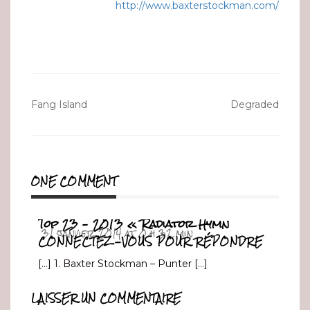
http://www.baxterstockman.com/
Navigation
Fang Island
Degraded
de
l’article
ONE COMMENT
Top 23 – 2013 « Radiator Hymn
31 janvier 2014 at 0 h 32 min
CONNECTEZ-VOUS POUR RÉPONDRE
[…] 1. Baxter Stockman – Punter […]
LAISSER UN COMMENTAIRE