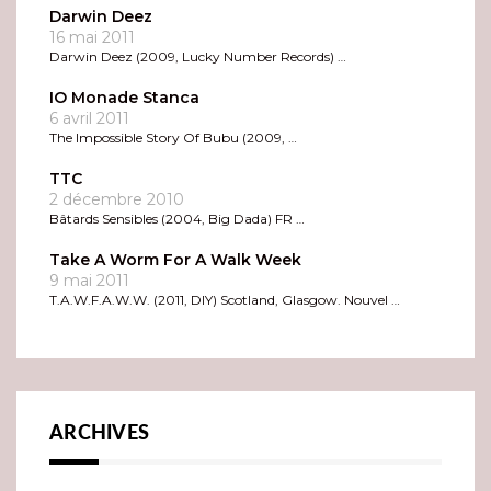
Darwin Deez
16 mai 2011
Darwin Deez (2009, Lucky Number Records) …
IO Monade Stanca
6 avril 2011
The Impossible Story Of Bubu (2009, …
TTC
2 décembre 2010
Bâtards Sensibles (2004, Big Dada) FR …
Take A Worm For A Walk Week
9 mai 2011
T.A.W.F.A.W.W. (2011, DIY) Scotland, Glasgow. Nouvel …
ARCHIVES