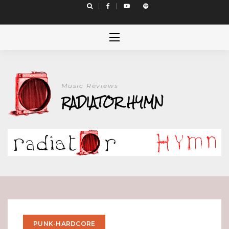
Skip
to
content
Music Reviews
RADIATOR HYMN
PUNK-HARDCORE